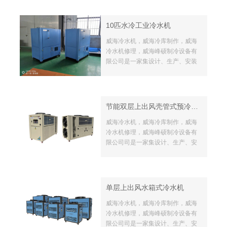
丰富的技术骨干。公司本着“质量就
是生命，诚信就是做事的基本原
10匹水冷工业冷水机
则”，通过多年不懈的努力，为公司
的发展打下了坚实的基础。
威海冷水机，威海冷库制作，威海
冷水机修理，威海峰硕制冷设备有
限公司是一家集设计、生产、安装
制冷设备的生产厂家，坐落于美丽
的海滨城市-威海， 拥有一批经验丰
富的技术骨干。公司本着“质量就是
生命，诚信就是做事的基本原则”，
节能双层上出风壳管式预冷器冷水机
通过多年不懈的努力，为公司的发
展打下了坚实的基础。
威海冷水机，威海冷库制作，威海
冷水机修理，威海峰硕制冷设备有
限公司司是一家集设计、生产、安
装制冷设备的生产厂家，坐落于美
丽的海滨城市-威海， 拥有一批经验
丰富的技术骨干。公司本着“质量就
是生命，诚信就是做事的基本原
单层上出风水箱式冷水机
则”，通过多年不懈的努力，为公司
的发展打下了坚实的基础。
威海冷水机，威海冷库制作，威海
冷水机修理，威海峰硕制冷设备有
限公司司是一家集设计、生产、安