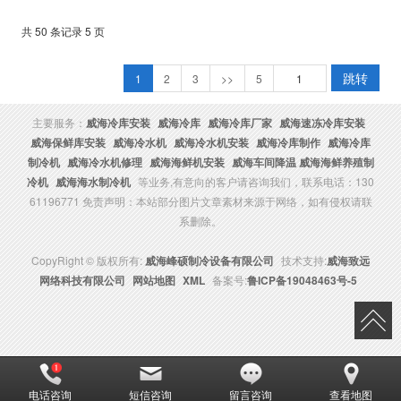
是生命，诚信就是做事的基本原
则”，通过多年不懈的努力，为公司
共 50 条记录 5 页
的发展打下了坚实的基础。
跳转
1
2
3
>>
5
主要服务：
威海冷库安装
威海冷库
威海冷库厂家
威海速冻冷库安装
威海保鲜库安装
威海冷水机
威海冷水机安装
威海冷库制作
威海冷库
制冷机
威海冷水机修理
威海海鲜机安装
威海车间降温 威海海鲜养殖制
冷机
威海海水制冷机
等业务,有意向的客户请咨询我们，联系电话：130
61196771 免责声明：本站部分图片文章素材来源于网络，如有侵权请联
系删除。
CopyRight © 版权所有:
威海峰硕制冷设备有限公司
技术支持:
威海致远
网络科技有限公司
网站地图
XML
备案号:
鲁ICP备19048463号-5
电话咨询
短信咨询
留言咨询
查看地图